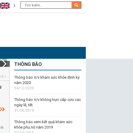
THÔNG BÁO
cả »
Thông báo V/v khám sức khỏe định kỳ
năm 2020
g
04/12/2020
Thông báo V/v không trực cấp cứu các
ngày lễ, tết
31/08/2019
Thông báo xem kết quả khám sức
khỏe phụ nữ năm 2019
ịnh
02/04/2019