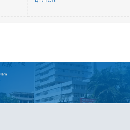
kỳ năm 2018
t Nam
6