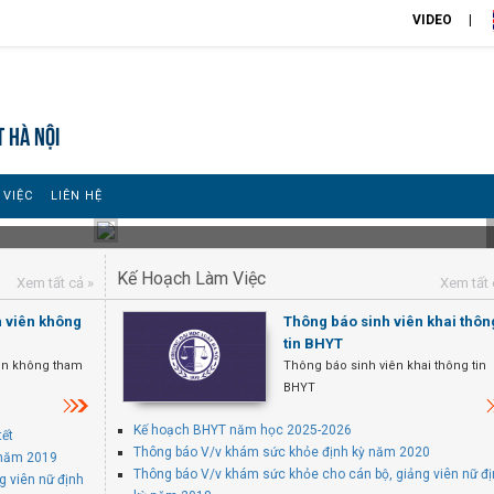
VIDEO
T HÀ NỘI
 VIỆC
LIÊN HỆ
Kế Hoạch Làm Việc
Xem tất cả »
Xem tất 
h viên không
Thông báo sinh viên khai thôn
tin BHYT
iên không tham
Thông báo sinh viên khai thông tin
BHYT
Kế hoạch BHYT năm học 2025-2026
tết
Thông báo V/v khám sức khỏe định kỳ năm 2020
 năm 2019
Thông báo V/v khám sức khỏe cho cán bộ, giảng viên nữ đ
g viên nữ định