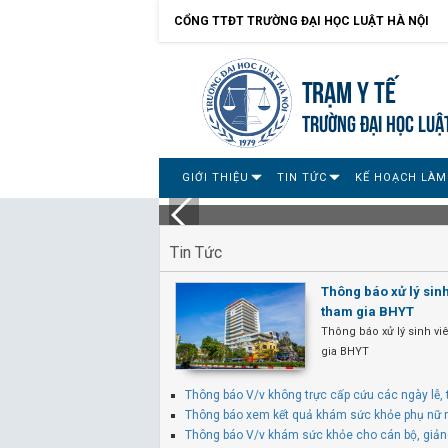
CỔNG TTĐT TRƯỜNG ĐẠI HỌC LUẬT HÀ NỘI
Trạm Y tế
TRƯỜNG ĐẠI HỌC LUẬ
GIỚI THIỆU
TIN TỨC
KẾ HOẠCH LÀM
Tin Tức
Thông báo xử lý sin
tham gia BHYT
Thông báo xử lý sinh v
gia BHYT
Thông báo V/v không trực cấp cứu các ngày lễ, 
Thông báo xem kết quả khám sức khỏe phụ nữ
Thông báo V/v khám sức khỏe cho cán bộ, giản